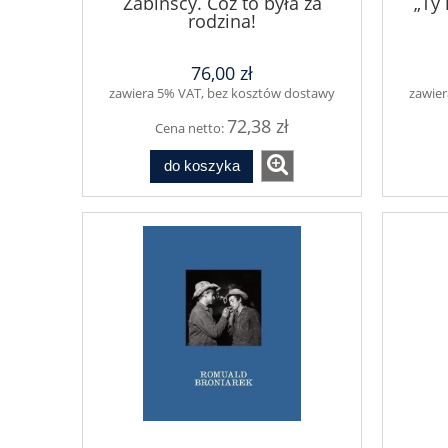
Żabińscy. Cóż to była za
„Ty 
rodzina!
76,00 zł
zawiera 5% VAT, bez kosztów dostawy
zawier
72,38 zł
Cena netto:
do koszyka