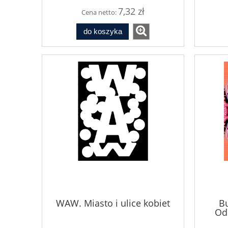
7,32 zł
Cena netto:
do koszyka
WAW. Miasto i ulice kobiet
B
Od