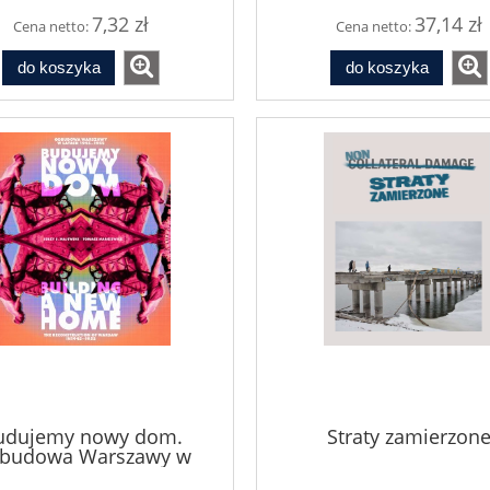
7,32 zł
37,14 zł
Cena netto:
Cena netto:
do koszyka
do koszyka
udujemy nowy dom.
Straty zamierzon
budowa Warszawy w
latach 1945–1952