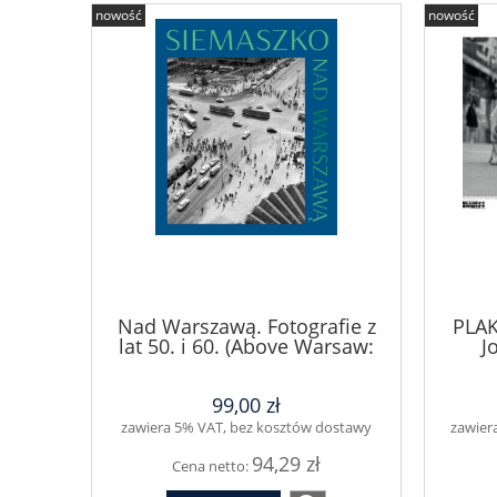
nowość
nowość
Nad Warszawą. Fotografie z
PLAK
lat 50. i 60. (Above Warsaw:
J
Photographs from the 1950s
and 1960s)
99,00 zł
zawiera 5% VAT, bez kosztów dostawy
zawier
94,29 zł
Cena netto: