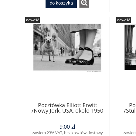
do koszyka
nowość
nowość
Pocztówka Elliott Erwitt
Po
/Nowy Jork, USA, około 1950
/Stul
9,00 zł
zawiera 23% VAT, bez kosztów dostawy
zawier