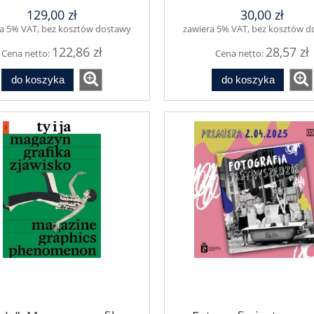
129,00 zł
30,00 zł
a 5% VAT, bez kosztów dostawy
zawiera 5% VAT, bez kosztów 
122,86 zł
28,57 zł
Cena netto:
Cena netto:
do koszyka
do koszyka