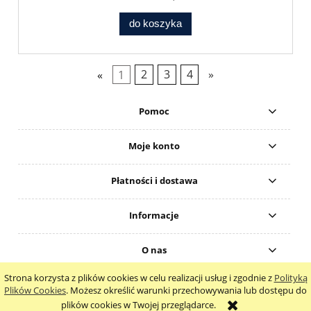
do koszyka
«
1
2
3
4
»
Pomoc
Moje konto
Płatności i dostawa
Informacje
O nas
Strona korzysta z plików cookies w celu realizacji usług i zgodnie z
Polityką
pokaż pełną wersję strony
Plików Cookies
. Możesz określić warunki przechowywania lub dostępu do
plików cookies w Twojej przeglądarce.
Sklep internetowy Shoper.pl