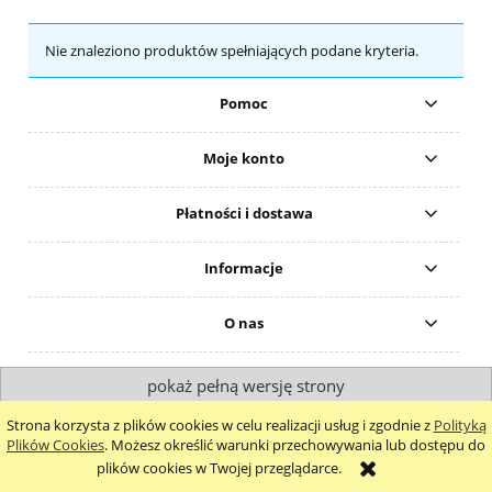
Nie znaleziono produktów spełniających podane kryteria.
Pomoc
Moje konto
Płatności i dostawa
Informacje
O nas
pokaż pełną wersję strony
Sklep internetowy Shoper.pl
Strona korzysta z plików cookies w celu realizacji usług i zgodnie z
Polityką
Plików Cookies
. Możesz określić warunki przechowywania lub dostępu do
plików cookies w Twojej przeglądarce.