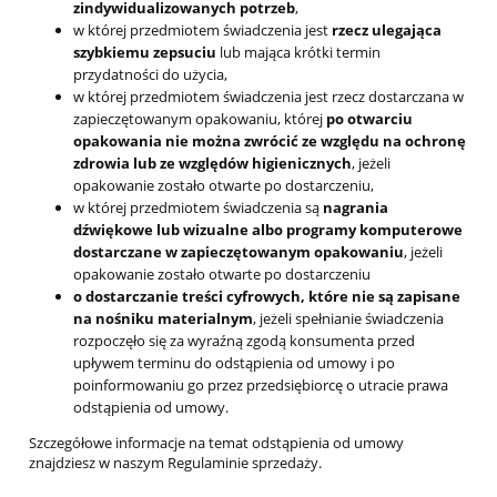
zindywidualizowanych potrzeb
,
w której przedmiotem świadczenia jest
rzecz ulegająca
szybkiemu zepsuciu
lub mająca krótki termin
przydatności do użycia,
w której przedmiotem świadczenia jest rzecz dostarczana w
zapieczętowanym opakowaniu, której
po otwarciu
opakowania nie można zwrócić ze względu na ochronę
zdrowia lub ze względów higienicznych
, jeżeli
opakowanie zostało otwarte po dostarczeniu,
w której przedmiotem świadczenia są
nagrania
dźwiękowe lub wizualne albo programy komputerowe
dostarczane w zapieczętowanym opakowaniu
, jeżeli
opakowanie zostało otwarte po dostarczeniu
o dostarczanie treści cyfrowych, które nie są zapisane
na nośniku materialnym
, jeżeli spełnianie świadczenia
rozpoczęło się za wyraźną zgodą konsumenta przed
upływem terminu do odstąpienia od umowy i po
poinformowaniu go przez przedsiębiorcę o utracie prawa
odstąpienia od umowy.
Szczegółowe informacje na temat odstąpienia od umowy
znajdziesz w naszym Regulaminie sprzedaży.