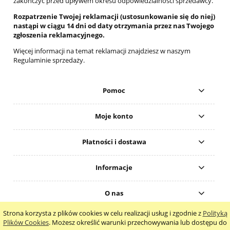
zakończyć przed upływem okresu odpowiedzialności sprzedawcy.
Rozpatrzenie Twojej reklamacji (ustosunkowanie się do niej)
nastąpi w ciągu 14 dni od daty otrzymania przez nas Twojego
zgłoszenia reklamacyjnego.
Więcej informacji na temat reklamacji znajdziesz w naszym
Regulaminie sprzedaży.
Pomoc
Moje konto
Płatności i dostawa
Informacje
O nas
Strona korzysta z plików cookies w celu realizacji usług i zgodnie z
Polityką
pokaż pełną wersję strony
Plików Cookies
. Możesz określić warunki przechowywania lub dostępu do