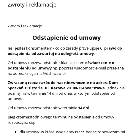
Zwroty i reklamacje
Zwroty i reklamacje
Odstąpienie od umowy
Jeśli jesteś konsumentem - co do zasady przysługuje Ci
prawo do
odstąpienia od zawartej na odległość umowy
.
Od umowy możesz odstąpić, składając nam
oświadczenie o
odstąpieniu od umowy
np. poprzez wiadomość e-mail przesłaną
na adres:
ksiegarnia@dsh.waw.pl
Zwracaną rzecz zwróć do nas niezwłocznie na adres: Dom
Spotkań z Historią, ul. Karowa 20, 00-324 Warszawa
, jednak nie
później niż w terminie 14 dni od dnia, w którym odstąpiłeś od
umowy.
Od umowy możesz odstąpić w terminie
14 dni
.
Bieg czternastodniowego terminu na odstąpienie od umowy
rozpoczyna się:
dla umowy, w której wydajemy rzecz, będąc zobowiązanymi