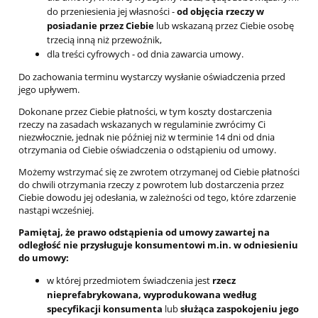
do przeniesienia jej własności -
od objęcia rzeczy w
posiadanie przez Ciebie
lub wskazaną przez Ciebie osobę
trzecią inną niż przewoźnik,
dla treści cyfrowych - od dnia zawarcia umowy.
Do zachowania terminu wystarczy wysłanie oświadczenia przed
jego upływem.
Dokonane przez Ciebie płatności, w tym koszty dostarczenia
rzeczy na zasadach wskazanych w regulaminie zwrócimy Ci
niezwłocznie, jednak nie później niż w terminie 14 dni od dnia
otrzymania od Ciebie oświadczenia o odstąpieniu od umowy.
Możemy wstrzymać się ze zwrotem otrzymanej od Ciebie płatności
do chwili otrzymania rzeczy z powrotem lub dostarczenia przez
Ciebie dowodu jej odesłania, w zależności od tego, które zdarzenie
nastąpi wcześniej.
Pamiętaj, że prawo odstąpienia od umowy zawartej na
odległość nie przysługuje konsumentowi m.in. w odniesieniu
do umowy:
w której przedmiotem świadczenia jest
rzecz
nieprefabrykowana, wyprodukowana według
specyfikacji konsumenta
lub
służąca zaspokojeniu jego