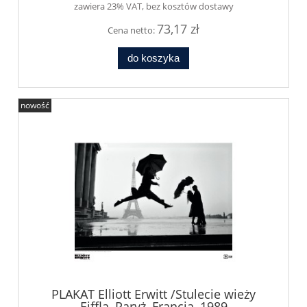
zawiera 23% VAT, bez kosztów dostawy
73,17 zł
Cena netto:
do koszyka
nowość
PLAKAT Elliott Erwitt /Stulecie wieży
Eiffla, Paryż, Francja, 1989