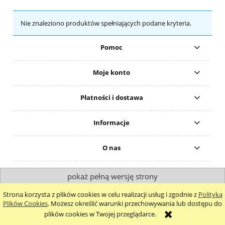
Nie znaleziono produktów spełniających podane kryteria.
Pomoc
Moje konto
Płatności i dostawa
Informacje
O nas
pokaż pełną wersję strony
Sklep internetowy Shoper.pl
Strona korzysta z plików cookies w celu realizacji usług i zgodnie z
Polityką
Plików Cookies
. Możesz określić warunki przechowywania lub dostępu do
plików cookies w Twojej przeglądarce.