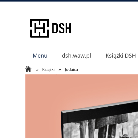
Menu
dsh.waw.pl
Książki DSH
»
»
Instagram
Książki
Judaica