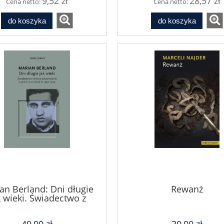
9,52 zł
28,57 zł
Cena netto:
Cena netto:
do koszyka
do koszyka
an Berland: Dni długie
Rewanż
k wieki. Świadectwo z
rycia od powstania w
cie warszawskim 1943–