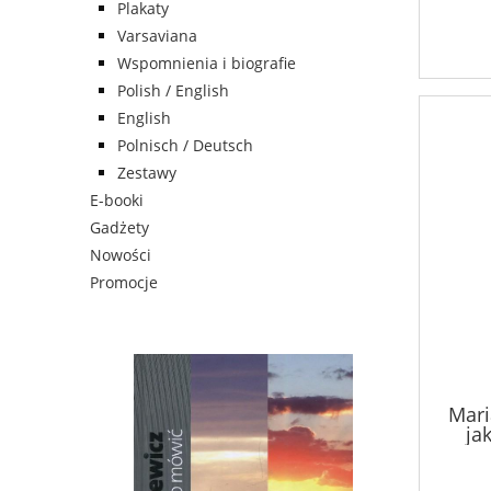
Plakaty
Varsaviana
Wspomnienia i biografie
Polish / English
English
Polnisch / Deutsch
Zestawy
E-booki
Gadżety
Nowości
Promocje
Mari
ja
uk
get