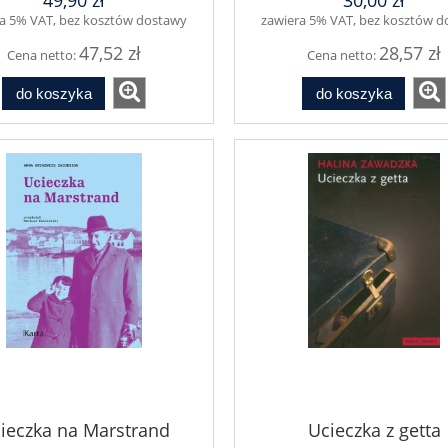
49,90 zł
30,00 zł
1944
a 5% VAT, bez kosztów dostawy
zawiera 5% VAT, bez kosztów 
47,52 zł
28,57 zł
Cena netto:
Cena netto:
do koszyka
do koszyka
ieczka na Marstrand
Ucieczka z getta