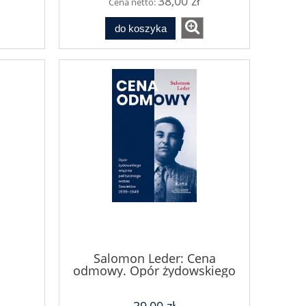
38,00 zł
Cena netto:
do koszyka
Salomon Leder: Cena
odmowy. Opór żydowskiego
więźnia politycznego wobec
Sowietów 1939–1949