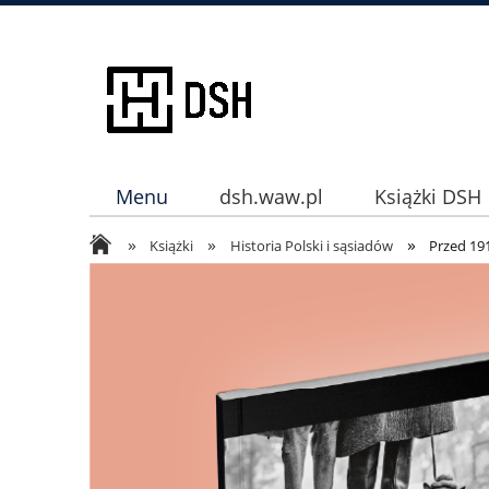
Menu
dsh.waw.pl
Książki DSH
»
»
»
Instagram
Książki
Historia Polski i sąsiadów
Przed 19