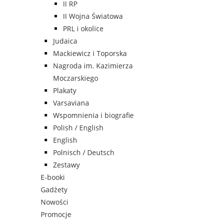
II RP
II Wojna Światowa
PRL i okolice
Judaica
Mackiewicz i Toporska
Nagroda im. Kazimierza
Moczarskiego
Plakaty
Varsaviana
Wspomnienia i biografie
Polish / English
English
Polnisch / Deutsch
Zestawy
E-booki
Gadżety
Nowości
Promocje