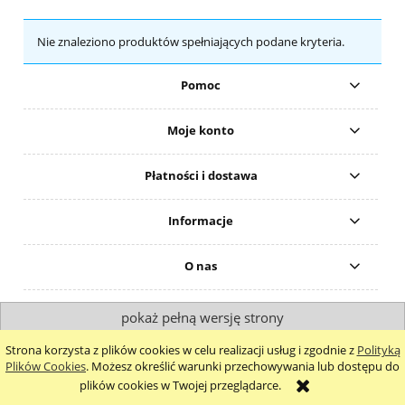
Nie znaleziono produktów spełniających podane kryteria.
Pomoc
Moje konto
Płatności i dostawa
Informacje
O nas
pokaż pełną wersję strony
Sklep internetowy Shoper.pl
Strona korzysta z plików cookies w celu realizacji usług i zgodnie z
Polityką
Plików Cookies
. Możesz określić warunki przechowywania lub dostępu do
plików cookies w Twojej przeglądarce.