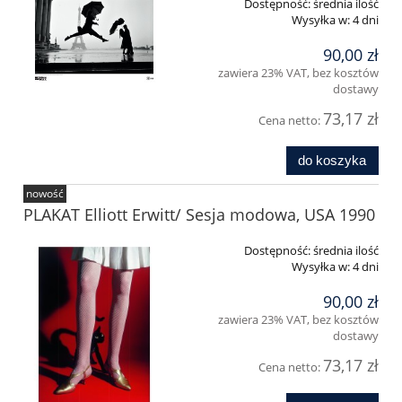
Dostępność:
średnia ilość
Wysyłka w:
4 dni
90,00 zł
zawiera 23% VAT, bez kosztów
dostawy
73,17 zł
Cena netto:
do koszyka
nowość
PLAKAT Elliott Erwitt/ Sesja modowa, USA 1990
Dostępność:
średnia ilość
Wysyłka w:
4 dni
90,00 zł
zawiera 23% VAT, bez kosztów
dostawy
73,17 zł
Cena netto: