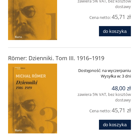
zawiera 5% VAT, bez kosztów
dostawy
45,71 zł
Cena netto:
do koszyka
Römer: Dzienniki. Tom III. 1916–1919
Dostępność:
na wyczerpaniu
Wysyłka w:
3 dni
48,00 zł
zawiera 5% VAT, bez kosztów
dostawy
45,71 zł
Cena netto:
do koszyka