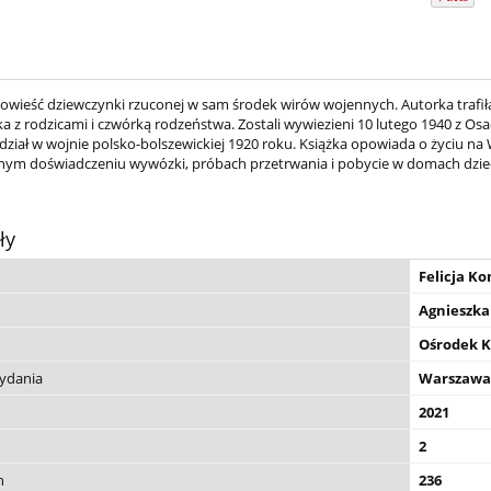
owieść dziewczynki rzuconej w sam środek wirów wojennych. Autorka trafiła
a z rodzicami i czwórką rodzeństwa. Zostali wywiezieni 10 lutego 1940 z Os
udział w wojnie polsko-bolszewickiej 1920 roku. Książka opowiada o życiu n
ym doświadczeniu wywózki, próbach przetrwania i pobycie w domach dziec
ły
Felicja K
Agnieszka
Ośrodek K
wydania
Warszawa
2021
2
n
236