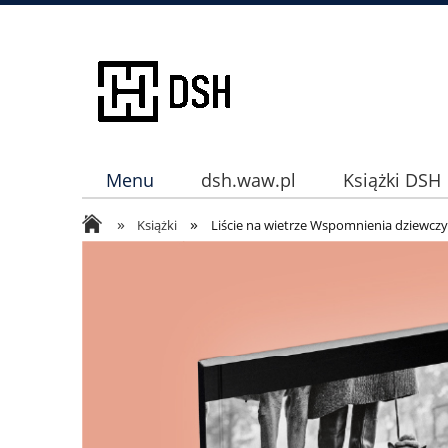
Menu
dsh.waw.pl
Książki DSH
»
»
Instagram
Książki
Liście na wietrze Wspomnienia dziewc