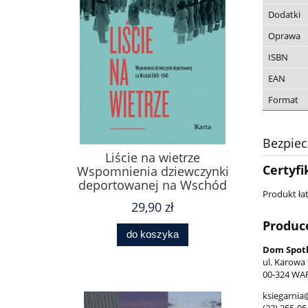
Dodatki
Oprawa
ISBN
EAN
Format
Bezpie
Liście na wietrze
Certyfi
Wspomnienia dziewczynki
deportowanej na Wschód
Produkt łat
29,90 zł
Produc
do koszyka
Dom Spotk
ul. Karowa
00-324 WA
ksiegarnia
(22) 255-05