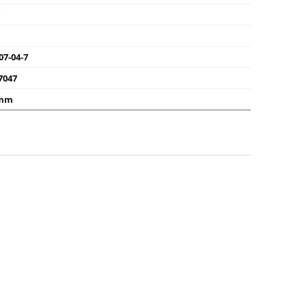
e
07-04-7
7047
 mm