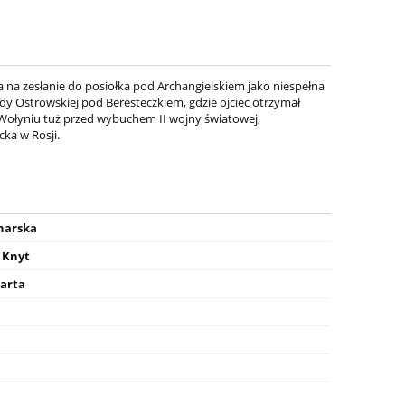
 na zesłanie do posiołka pod Archangielskiem jako niespełna
ady Ostrowskiej pod Beresteczkiem, gdzie ojciec otrzymał
a Wołyniu tuż przed wybuchem II wojny światowej,
ka w Rosji.
onarska
 Knyt
arta