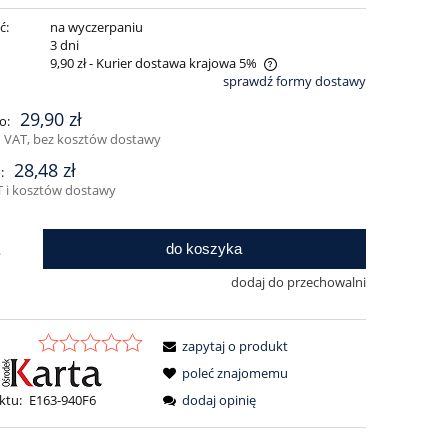
ć:
na wyczerpaniu
:
3 dni
9,90 zł
- Kurier dostawa krajowa 5%
sprawdź formy dostawy
Cena nie zawiera ewentualnych kosztów
29,90 zł
o:
płatności
 VAT, bez kosztów dostawy
28,48 zł
:
 i kosztów dostawy
do koszyka
.
dodaj do przechowalni
zapytaj o produkt
poleć znajomemu
dodaj opinię
ktu:
E163-940F6