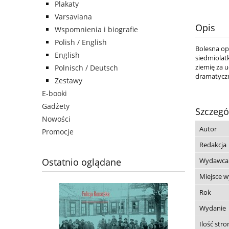
Plakaty
Varsaviana
Opis
Wspomnienia i biografie
Polish / English
Bolesna op
English
siedmiolatk
ziemię za 
Polnisch / Deutsch
dramatyczn
Zestawy
E-booki
Gadżety
Szczegó
Nowości
Autor
Promocje
Redakcja
Wydawca
Ostatnio oglądane
Miejsce 
Rok
Wydanie
Ilość stro