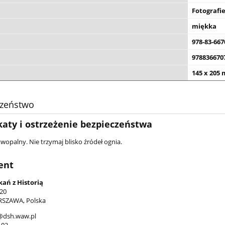
Fotografi
miękka
978-83-667
978836670
145 x 205
czeństwo
katy i ostrzeżenie bezpieczeństwa
wopalny. Nie trzymaj blisko źródeł ognia.
ent
ań z Historią
 20
RSZAWA, Polska
@dsh.waw.pl
-02