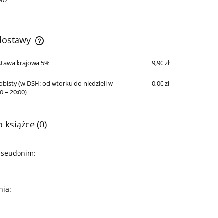
 dostawy
stawa krajowa 5%
9,90 zł
Cena nie zawiera ewentualnych kosztów
płatności
obisty
(w DSH: od wtorku do niedzieli w
0,00 zł
0 – 20:00)
 książce (0)
pseudonim:
nia: