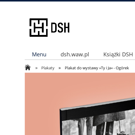
Menu
dsh.waw.pl
Książki DSH
»
»
Instagram
Plakaty
Plakat do wystawy »Ty i Ja« - Ogórek