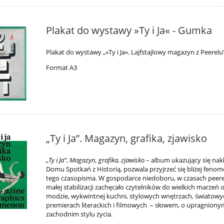
Plakat do wystawy »Ty i Ja« - Gumka
Plakat do wystawy „»Ty i Ja«. Lajfstajlowy magazyn z Peerelu
Format A3
„Ty i Ja”. Magazyn, grafika, zjawisko
„Ty i Ja”. Magazyn, grafika, zjawisko
– album ukazujący się na
Domu Spotkań z Historią, pozwala przyjrzeć się bliżej feno
tego czasopisma. W gospodarce niedoboru, w czasach peere
małej stabilizacji zachęcało czytelników do wielkich marzeń o
modzie, wykwintnej kuchni, stylowych wnętrzach, światowy
premierach literackich i filmowych – słowem, o upragnion
zachodnim stylu życia.