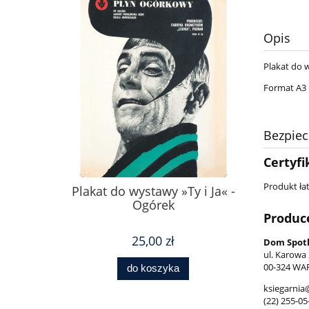
Opis
Plakat do w
Format A3
Bezpie
Certyfi
Produkt łat
Plakat do wystawy »Ty i Ja« -
Ogórek
Produc
25,00 zł
Dom Spotk
ul. Karowa
00-324 WA
do koszyka
ksiegarnia
(22) 255-05