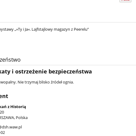
ystawy „»Ty i Ja«. Lajfstajlowy magazyn z Peerelu”
czeństwo
katy i ostrzeżenie bezpieczeństwa
wopalny. Nie trzymaj blisko źródeł ognia.
ent
ań z Historią
 20
RSZAWA, Polska
@dsh.waw.pl
-02