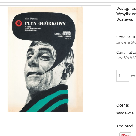
Dostępnoś
Wysyłka w
Dostawa:
Cena ni
Cena brutt
płatnośc
zawiera 5%
Cena netto
bez 5% VAT
szt
Ocena:
Wydawca:
Kod produ