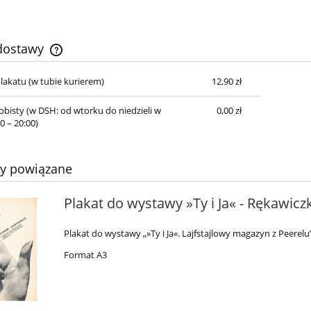
 dostawy
lakatu
(w tubie kurierem)
12,90 zł
Cena nie zawiera ewentualnych kosztów
płatności
obisty
(w DSH: od wtorku do niedzieli w
0,00 zł
0 – 20:00)
ty powiązane
Plakat do wystawy »Ty i Ja« - Rękawicz
Plakat do wystawy „»Ty i Ja«. Lajfstajlowy magazyn z Peerelu
Format A3