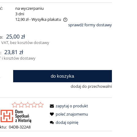
ć:
na wyczerpaniu
:
3 dni
12,90 zł
- Wysyłka plakatu
sprawdź formy dostawy
e zawiera ewentualnych kosztów
25,00 zł
o:
i
 VAT, bez kosztów dostawy
23,81 zł
:
 i kosztów dostawy
do koszyka
.
dodaj do przechowalni
zapytaj o produkt
poleć znajomemu
dodaj opinię
ktu:
04DB-322A8