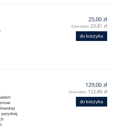
25,00 zł
23,81 zł
Cena netto:
”
do koszyka
129,00 zł
122,86 zł
Cena netto:
kładem
do koszyka
menowi
lowskiej
 paryskiej
ch
ym