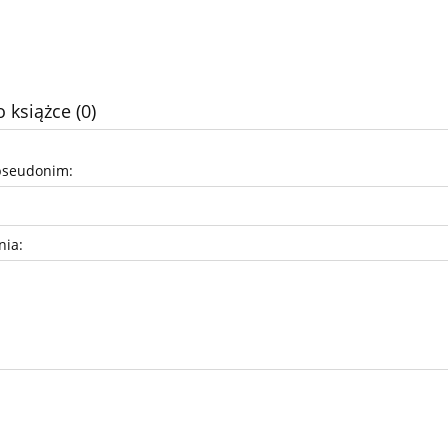
 książce (0)
pseudonim:
nia: