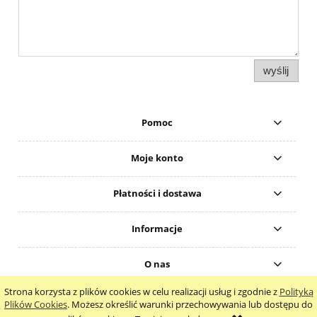
wyślij
Pomoc
Moje konto
Płatności i dostawa
Informacje
O nas
Strona korzysta z plików cookies w celu realizacji usług i zgodnie z
Polityką
pokaż pełną wersję strony
Plików Cookies
. Możesz określić warunki przechowywania lub dostępu do