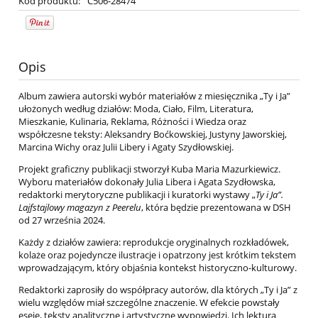
Kod produktu:
C506-28474
Opis
Album zawiera autorski wybór materiałów z miesięcznika „Ty i Ja”
ułożonych według działów: Moda, Ciało, Film, Literatura,
Mieszkanie, Kulinaria, Reklama, Różności i Wiedza oraz
współczesne teksty: Aleksandry Boćkowskiej, Justyny Jaworskiej,
Marcina Wichy oraz Julii Libery i Agaty Szydłowskiej.
Projekt graficzny publikacji stworzył Kuba Maria Mazurkiewicz.
Wyboru materiałów dokonały Julia Libera i Agata Szydłowska,
redaktorki merytoryczne publikacji i kuratorki wystawy „
Ty i Ja”.
Lajfstajlowy magazyn z Peerelu
, która będzie prezentowana w DSH
od 27 września 2024.
Każdy z działów zawiera: reprodukcje oryginalnych rozkładówek,
kolaże oraz pojedyncze ilustracje i opatrzony jest krótkim tekstem
wprowadzającym, który objaśnia kontekst historyczno-kulturowy.
Redaktorki zaprosiły do współpracy autorów, dla których „Ty i Ja” z
wielu względów miał szczególne znaczenie. W efekcie powstały
eseje, teksty analityczne i artystyczne wypowiedzi. Ich lektura