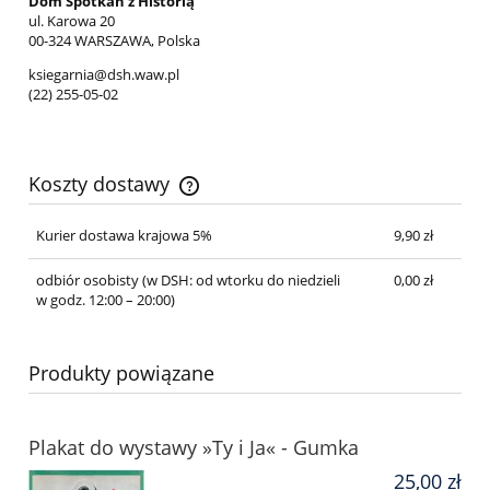
Dom Spotkań z Historią
ul. Karowa 20
00-324 WARSZAWA, Polska
ksiegarnia@dsh.waw.pl
(22) 255-05-02
Koszty dostawy
Cena nie zawiera ewentualnych kosztów płatności
Kurier dostawa krajowa 5%
9,90 zł
odbiór osobisty
(w DSH: od wtorku do niedzieli
0,00 zł
w godz. 12:00 – 20:00)
Produkty powiązane
Plakat do wystawy »Ty i Ja« - Gumka
25,00 zł