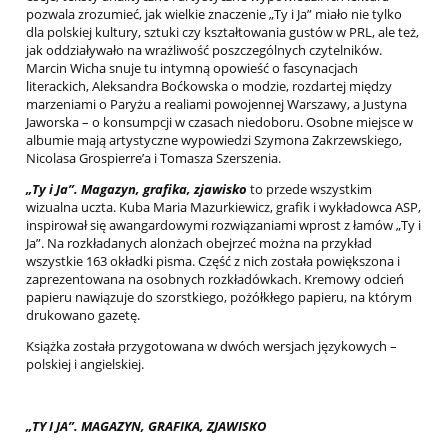
pozwala zrozumieć, jak wielkie znaczenie „Ty i Ja” miało nie tylko
dla polskiej kultury, sztuki czy kształtowania gustów w PRL, ale też,
jak oddziaływało na wrażliwość poszczególnych czytelników.
Marcin Wicha snuje tu intymną opowieść o fascynacjach
literackich, Aleksandra Boćkowska o modzie, rozdartej między
marzeniami o Paryżu a realiami powojennej Warszawy, a Justyna
Jaworska – o konsumpcji w czasach niedoboru. Osobne miejsce w
albumie mają artystyczne wypowiedzi Szymona Zakrzewskiego,
Nicolasa Grospierre’a i Tomasza Szerszenia.
„Ty i Ja”. Magazyn, grafika, zjawisko
to przede wszystkim
wizualna uczta. Kuba Maria Mazurkiewicz, grafik i wykładowca ASP,
inspirował się awangardowymi rozwiązaniami wprost z łamów „Ty i
Ja”. Na rozkładanych alonżach obejrzeć można na przykład
wszystkie 163 okładki pisma. Część z nich została powiększona i
zaprezentowana na osobnych rozkładówkach. Kremowy odcień
papieru nawiązuje do szorstkiego, pożółkłego papieru, na którym
drukowano gazetę.
Książka została przygotowana w dwóch wersjach językowych –
polskiej i angielskiej.
„TY I JA”. MAGAZYN, GRAFIKA, ZJAWISKO