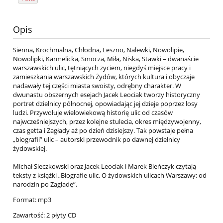
Opis
Sienna, Krochmalna, Chłodna, Leszno, Nalewki, Nowolipie,
Nowolipki, Karmelicka, Smocza, Miła, Niska, Stawki – dwanaście
warszawskich ulic, tętniących życiem, niegdyś miejsce pracy i
zamieszkania warszawskich Żydów, których kultura i obyczaje
nadawały tej części miasta swoisty, odrębny charakter. W
dwunastu obszernych esejach Jacek Leociak tworzy historyczny
portret dzielnicy północnej, opowiadając jej dzieje poprzez losy
ludzi. Przywołuje wielowiekową historię ulic od czasów
najwcześniejszych, przez kolejne stulecia, okres międzywojenny,
czas getta i Zagłady aż po dzień dzisiejszy. Tak powstaje pełna
„biografii” ulic – autorski przewodnik po dawnej dzielnicy
żydowskiej.
Michał Sieczkowski oraz Jacek Leociak i Marek Bieńczyk czytają
teksty z książki „Biografie ulic. O żydowskich ulicach Warszawy: od
narodzin po Zagładę”.
Format: mp3
Zawartość: 2 płyty CD