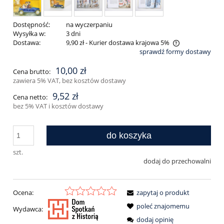
Dostępność:
na wyczerpaniu
Wysyłka w:
3 dni
Dostawa:
9,90 zł
- Kurier dostawa krajowa 5%
sprawdź formy dostawy
Cena nie zawiera ewentualnych kosztów płatności
10,00 zł
Cena brutto:
zawiera 5% VAT, bez kosztów dostawy
9,52 zł
Cena netto:
bez 5% VAT i kosztów dostawy
do koszyka
szt.
dodaj do przechowalni
Ocena:
zapytaj o produkt
poleć znajomemu
Wydawca:
dodaj opinię