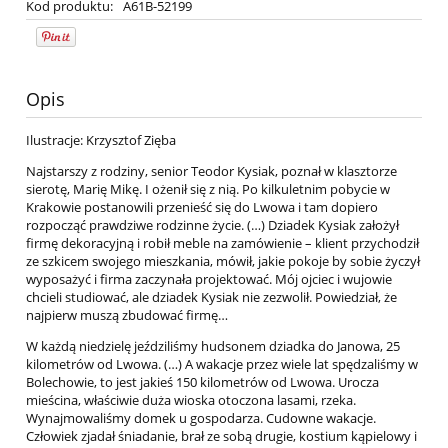
Kod produktu:
A61B-52199
Opis
Ilustracje: Krzysztof Zięba
Najstarszy z rodziny, senior Teodor Kysiak, poznał w klasztorze
sierotę, Marię Mikę. I ożenił się z nią. Po kilkuletnim pobycie w
Krakowie postanowili przenieść się do Lwowa i tam dopiero
rozpocząć prawdziwe rodzinne życie. (…) Dziadek Kysiak założył
firmę dekoracyjną i robił meble na zamówienie – klient przychodził
ze szkicem swojego mieszkania, mówił, jakie pokoje by sobie życzył
wyposażyć i firma zaczynała projektować. Mój ojciec i wujowie
chcieli studiować, ale dziadek Kysiak nie zezwolił. Powiedział, że
najpierw muszą zbudować firmę…
W każdą niedzielę jeździliśmy hudsonem dziadka do Janowa, 25
kilometrów od Lwowa. (…) A wakacje przez wiele lat spędzaliśmy w
Bolechowie, to jest jakieś 150 kilometrów od Lwowa. Urocza
mieścina, właściwie duża wioska otoczona lasami, rzeka.
Wynajmowaliśmy domek u gospodarza. Cudowne wakacje.
Człowiek zjadał śniadanie, brał ze sobą drugie, kostium kąpielowy i