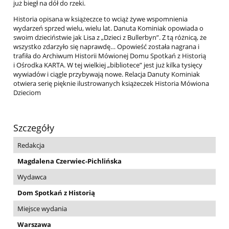
już biegł na dół do rzeki.
Historia opisana w książeczce to wciąż żywe wspomnienia
wydarzeń sprzed wielu, wielu lat. Danuta Kominiak opowiada o
swoim dzieciństwie jak Lisa z „Dzieci z Bullerbyn”. Z tą różnicą, że
wszystko zdarzyło się naprawdę… Opowieść została nagrana i
trafiła do Archiwum Historii Mówionej Domu Spotkań z Historią
i Ośrodka KARTA. W tej wielkiej „bibliotece” jest już kilka tysięcy
wywiadów i ciągle przybywają nowe. Relacja Danuty Kominiak
otwiera serię pięknie ilustrowanych książeczek Historia Mówiona
Dzieciom
Szczegóły
Redakcja
Magdalena Czerwiec-Pichlińska
Wydawca
Dom Spotkań z Historią
Miejsce wydania
Warszawa