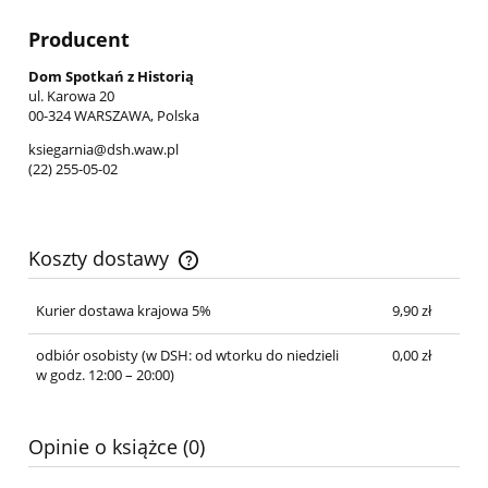
Producent
Dom Spotkań z Historią
ul. Karowa 20
00-324 WARSZAWA, Polska
ksiegarnia@dsh.waw.pl
(22) 255-05-02
Koszty dostawy
Cena nie zawiera ewentualnych kosztów płatności
Kurier dostawa krajowa 5%
9,90 zł
odbiór osobisty
(w DSH: od wtorku do niedzieli
0,00 zł
w godz. 12:00 – 20:00)
Opinie o książce (0)