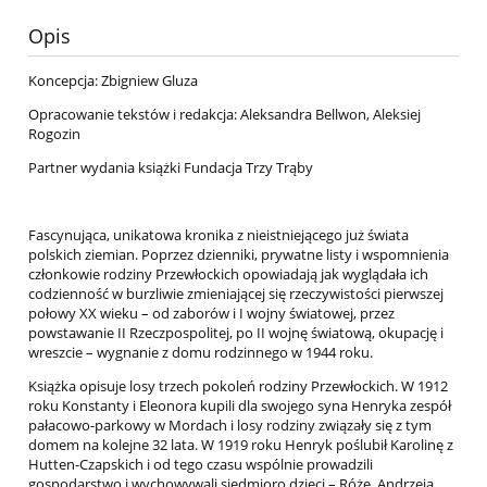
Opis
Koncepcja: Zbigniew Gluza
Opracowanie tekstów i redakcja: Aleksandra Bellwon, Aleksiej
Rogozin
Partner wydania książki Fundacja Trzy Trąby
Fascynująca, unikatowa kronika z nieistniejącego już świata
polskich ziemian. Poprzez dzienniki, prywatne listy i wspomnienia
członkowie rodziny Przewłockich opowiadają jak wyglądała ich
codzienność w burzliwie zmieniającej się rzeczywistości pierwszej
połowy XX wieku – od zaborów i I wojny światowej, przez
powstawanie II Rzeczpospolitej, po II wojnę światową, okupację i
wreszcie – wygnanie z domu rodzinnego w 1944 roku.
Książka opisuje losy trzech pokoleń rodziny Przewłockich. W 1912
roku Konstanty i Eleonora kupili dla swojego syna Henryka zespół
pałacowo-parkowy w Mordach i losy rodziny związały się z tym
domem na kolejne 32 lata. W 1919 roku Henryk poślubił Karolinę z
Hutten-Czapskich i od tego czasu wspólnie prowadzili
gospodarstwo i wychowywali siedmioro dzieci – Różę, Andrzeja,