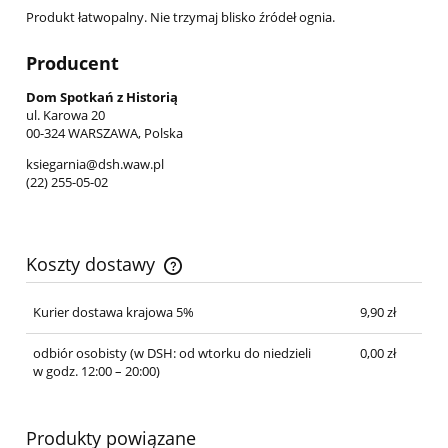
Produkt łatwopalny. Nie trzymaj blisko źródeł ognia.
Producent
Dom Spotkań z Historią
ul. Karowa 20
00-324 WARSZAWA, Polska
ksiegarnia@dsh.waw.pl
(22) 255-05-02
Koszty dostawy
Cena nie zawiera ewentualnych kosztów płatności
Kurier dostawa krajowa 5%
9,90 zł
odbiór osobisty
(w DSH: od wtorku do niedzieli
0,00 zł
w godz. 12:00 – 20:00)
Produkty powiązane