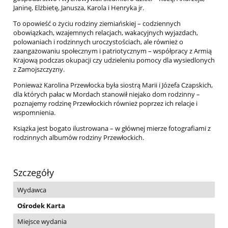
Janinę, Elżbietę, Janusza, Karola i Henryka jr.
To opowieść o życiu rodziny ziemiańskiej – codziennych
obowiązkach, wzajemnych relacjach, wakacyjnych wyjazdach,
polowaniach i rodzinnych uroczystościach, ale również o
zaangażowaniu społecznym i patriotycznym – współpracy z Armią
Krajową podczas okupacji czy udzieleniu pomocy dla wysiedlonych
z Zamojszczyzny.
Ponieważ Karolina Przewłocka była siostrą Marii i Józefa Czapskich,
dla których pałac w Mordach stanowił niejako dom rodzinny –
poznajemy rodzinę Przewłockich również poprzez ich relacje i
wspomnienia.
Książka jest bogato ilustrowana – w głównej mierze fotografiami z
rodzinnych albumów rodziny Przewłockich.
Szczegóły
Wydawca
Ośrodek Karta
Miejsce wydania