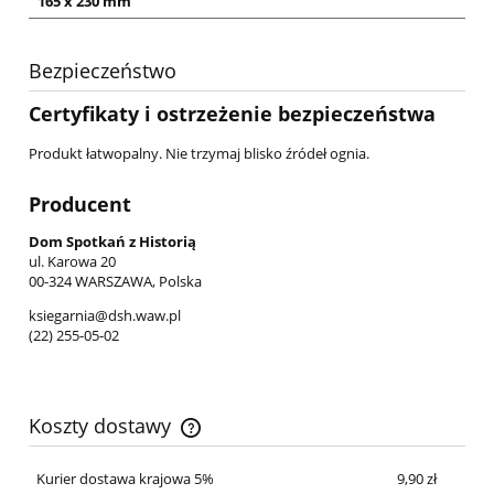
165 x 230 mm
Bezpieczeństwo
Certyfikaty i ostrzeżenie bezpieczeństwa
Produkt łatwopalny. Nie trzymaj blisko źródeł ognia.
Producent
Dom Spotkań z Historią
ul. Karowa 20
00-324 WARSZAWA, Polska
ksiegarnia@dsh.waw.pl
(22) 255-05-02
Koszty dostawy
Cena nie zawiera ewentualnych kosztów płatności
Kurier dostawa krajowa 5%
9,90 zł