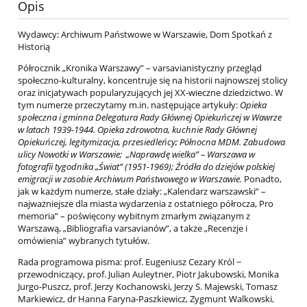
Opis
Wydawcy: Archiwum Państwowe w Warszawie, Dom Spotkań z
Historią
Półrocznik „Kronika Warszawy” – varsavianistyczny przegląd
społeczno-kulturalny, koncentruje się na historii najnowszej stolicy
oraz inicjatywach popularyzujących jej XX-wieczne dziedzictwo. W
tym numerze przeczytamy m.in. następujące artykuły:
Opieka
społeczna i gminna Delegatura Rady Głównej Opiekuńczej w Wawrze
w latach 1939-1944. Opieka zdrowotna, kuchnie Rady Głównej
Opiekuńczej, legitymizacja, przesiedleńcy; Północna MDM. Zabudowa
ulicy Nowotki w Warszawie; „Naprawdę wielka” – Warszawa w
fotografii tygodnika „Świat” (1951-1969); Źródła do dziejów polskiej
emigracji w zasobie Archiwum Państwowego w Warszawie.
Ponadto,
jak w każdym numerze, stałe działy: „Kalendarz warszawski” –
najważniejsze dla miasta wydarzenia z ostatniego półrocza, Pro
memoria” – poświęcony wybitnym zmarłym związanym z
Warszawą, „Bibliografia varsavianów”, a także „Recenzje i
omówienia” wybranych tytułów.
Rada programowa pisma: prof. Eugeniusz Cezary Król −
przewodniczący, prof. Julian Auleytner, Piotr Jakubowski, Monika
Jurgo-Puszcz, prof. Jerzy Kochanowski, Jerzy S. Majewski, Tomasz
Markiewicz, dr Hanna Faryna-Paszkiewicz, Zygmunt Walkowski,