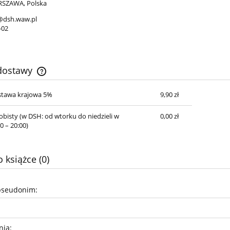
RSZAWA, Polska
@dsh.waw.pl
-02
 dostawy
stawa krajowa 5%
9,90 zł
Cena nie zawiera ewentualnych kosztów
płatności
obisty
(w DSH: od wtorku do niedzieli w
0,00 zł
0 – 20:00)
 książce (0)
pseudonim:
nia: