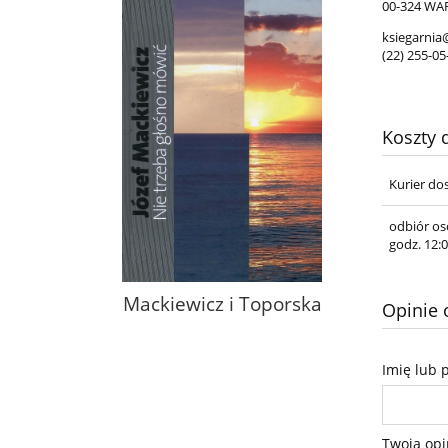
00-324 WA
ksiegarnia
(22) 255-05
Koszty
Kurier do
odbiór os
godz. 12:0
Mackiewicz i Toporska
Opinie o
Imię lub 
Twoja opi