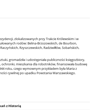
ezydencji, zlokalizowanych przy Trakcie Królewskim i w
tułowanych rodów: Belina-Brzozowskich, de Bourbon,
 Raczyńskich, Rzyszczewskich, Radziwiłłów, Sobańskich,
tuki, gromadziła i udostępniała publiczności księgozbiory,
le, ochronki, mieszkania dla robotników, finansowała budowę
1944 roku, czego wymownym przykładem była Maria z
ości cywilnej po upadku Powstania Warszawskiego.
ań z Historią