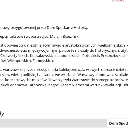
stawy przygotowanej przez Dom Spotkań z Historią.
pcji, tekstów i wyboru zdjęć: Marcin Brzeziński
t opowieścią o nieistniejącym świecie arystokratycznych, wielkomiejskich r
 dwudziestoleciu międzywojennym pałace te należały do historycznych, uty
, Czetwertyńskich, Kossakowskich, Lubomirskich, Potockich, Przeździeckach,
zów, Wielopolskich, Zamoyskich.
ja warszawska przez dziesięciolecia kolekcjonowała w swych domach dzieła sz
 się w wielką politykę i zasiadała we władzach Warszawy; fundowała szpita
 sal koncertowych i muzeów. Towarzyszyła Warszawie do samego końca w 
skich Adamowa Tarnowska, negocjująca z Niemcami warunki ewakuacji ludn
ły
Dom Spotk