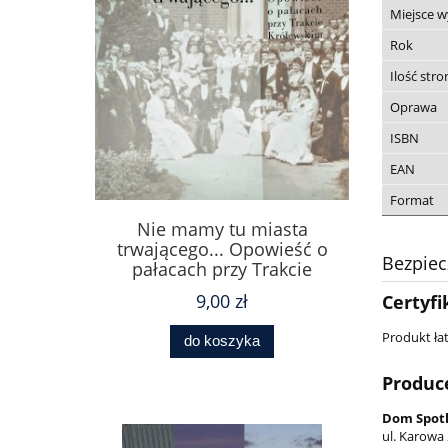
Miejsce 
Rok
Ilość stro
Oprawa
ISBN
EAN
Format
Nie mamy tu miasta
trwającego... Opowieść o
Bezpie
pałacach przy Trakcie
Królewskim
9,00 zł
Certyfi
Produkt łat
do koszyka
Produc
Dom Spotk
ul. Karowa