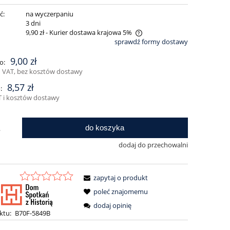
ć:
na wyczerpaniu
:
3 dni
9,90 zł
- Kurier dostawa krajowa 5%
sprawdź formy dostawy
Cena nie zawiera ewentualnych kosztów
9,00 zł
o:
płatności
 VAT, bez kosztów dostawy
8,57 zł
:
 i kosztów dostawy
do koszyka
.
dodaj do przechowalni
zapytaj o produkt
poleć znajomemu
dodaj opinię
ktu:
B70F-5849B