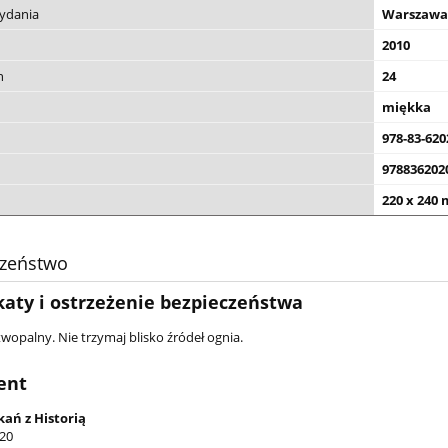
wydania
Warszawa
2010
n
24
miękka
978-83-620
978836202
220 x 240
czeństwo
katy i ostrzeżenie bezpieczeństwa
wopalny. Nie trzymaj blisko źródeł ognia.
ent
ań z Historią
 20