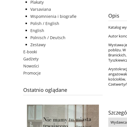
Plakaty
Varsaviana
Opis
Wspomnienia i biografie
Polish / English
Katalog wy
English
Autor konce
Polnisch / Deutsch
Zestawy
Wystawa jes
pobliżu. W
E-booki
Branickich
Gadżety
Tyszkiewic
Nowości
Arystokrac
Promocje
angażowała
kościołów,
Czetwertyń
Ostatnio oglądane
Szczegó
Wydawca