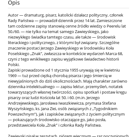
Opis
Autor — dramaturg, pisarz, katolicki działacz polityczny, członek
Rady Państwa — prowadził dziennik przez 14 lat. Zamieszczone
tam codzienne zapisy stanowią cenne źródło wiedzy o Peerelu lat
50./60. — nie tylko na temat samego Zawieyskiego, jako
niezwykłego świadka tamtego czasu, ale także — środowisk
literackiego i politycznego, z którymi był związany. Szczególne
znaczenie postaci Jerzego Zawieyskiego w środowisku Koła
Poselskiego „Znak”, zwłaszcza w kontekście wydarzeń Marca 68,
czyni z tego wnikliwego zapisu wyjątkowe świadectwo historii
Polski.
Zapiski prowadzone od 1 stycznia 1955 urywają się w kwietniu
1969 — tuż przed ciężką chorobą pisarza i jego śmiercią w
niewyjaśnionych do dziś okolicznościach. Mają charakter zarówno
dziennika intelektualnego — zapisu lektur, przemyśleń, notatek
towarzyszących własnej twórczości, opisu spotkań i postaw kręgu
pisarzy oraz ludzi Kościoła lat 50. i 60. (m.in. Jerzego
Andrzejewskiego, Jarosława Iwaszkiewicza, prymasa Stefana
Wyszyńskiego, ks. Jana Ziei, osób związanych z „Tygodnikiem
Powszechnym”), jak i zapisków związanych z życiem politycznym
— pokazujących środowisko otaczające go, jako posła,
przedstawiciela Koła „Znak” i członka Rady Państwa.
Zawieyski pisał w zeszytach, piórem wiecznym — raz poczynionych