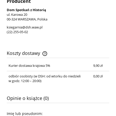
Producent
Dom Spotkań z Historią
ul. Karowa 20
00-324 WARSZAWA, Polska
ksiegarnia@dsh.waw.pl
(22) 255-05-02
Koszty dostawy
Cena nie zawiera ewentualnych kosztów płatności
Kurier dostawa krajowa 5%
9,90 zł
odbiór osobisty
(w DSH: od wtorku do niedzieli
0,00 zł
w godz. 12:00 – 20:00)
Opinie o książce (0)
Imię lub pseudonim: