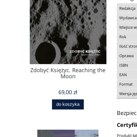
Redakcja
Wydawca
Miejsce 
Rok
Ilość stro
Oprawa
ISBN
Zdobyć Księżyc. Reaching the
EAN
Moon
Format
69,00 zł
Wersja j
do koszyka
Bezpie
Certyfi
Produkt łat