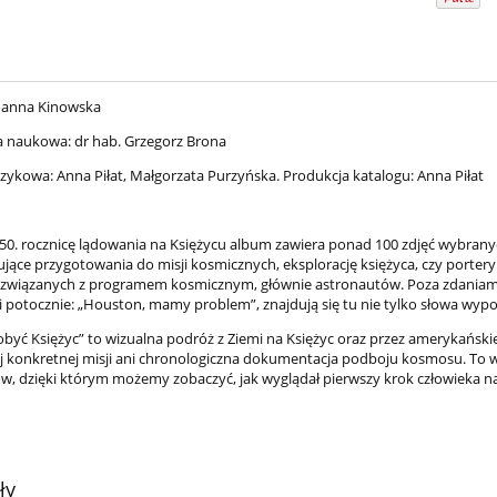
oanna Kinowska
a naukowa: dr hab. Grzegorz Brona
ęzykowa: Anna Piłat, Małgorzata Purzyńska. Produkcja katalogu: Anna Piłat
0. rocznicę lądowania na Księżycu album zawiera ponad 100 zdjęć wybrany
ące przygotowania do misji kosmicznych, eksplorację księżyca, czy port
i związanych z programem kosmicznym, głównie astronautów. Poza zdaniam
potocznie: „Houston, mamy problem”, znajdują się tu nie tylko słowa wypowi
być Księżyc” to wizualna podróż z Ziemi na Księżyc oraz przez amerykańskie
ej konkretnej misji ani chronologiczna dokumentacja podboju kosmosu. To 
w, dzięki którym możemy zobaczyć, jak wyglądał pierwszy krok człowieka na 
ły