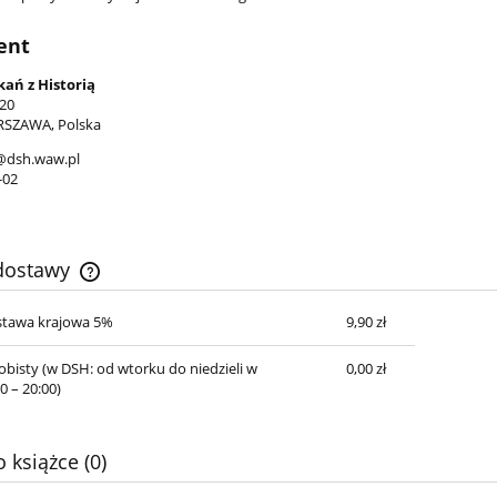
ent
ań z Historią
 20
RSZAWA, Polska
@dsh.waw.pl
-02
 dostawy
stawa krajowa 5%
9,90 zł
Cena nie zawiera ewentualnych kosztów
płatności
obisty
(w DSH: od wtorku do niedzieli w
0,00 zł
0 – 20:00)
 książce (0)