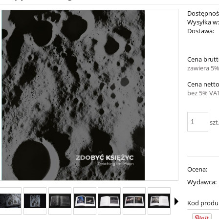
Dostępnoś
Wysyłka w
Dostawa:
Cena brutt
zawiera 5%
Cena netto
bez 5% VAT
szt
Ocena:
Wydawca:
Kod produ