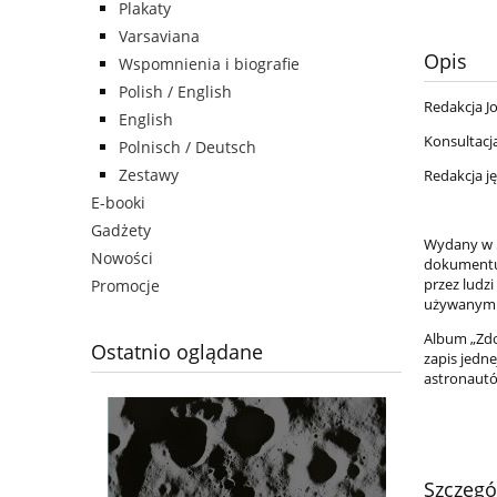
Plakaty
Varsaviana
Opis
Wspomnienia i biografie
Polish / English
Redakcja J
English
Konsultacj
Polnisch / Deutsch
Zestawy
Redakcja j
E-booki
Gadżety
Wydany w 5
Nowości
dokumentuj
przez ludz
Promocje
używanymi 
Album „Zdo
Ostatnio oglądane
zapis jedn
astronautó
Szczegó