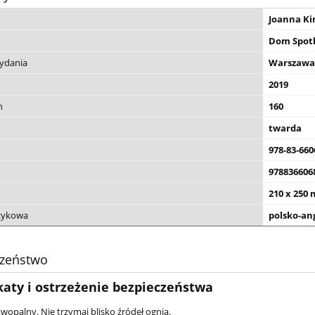
Joanna K
Dom Spotk
wydania
Warszawa
2019
n
160
twarda
978-83-660
978836606
210 x 250
ęzykowa
polsko-an
czeństwo
katy i ostrzeżenie bezpieczeństwa
wopalny. Nie trzymaj blisko źródeł ognia.