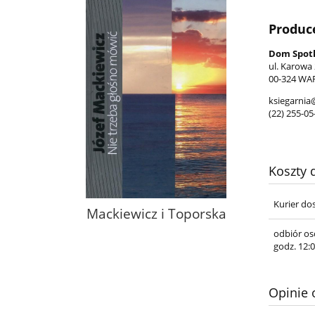
Produc
Dom Spotk
ul. Karowa
00-324 WA
ksiegarnia
(22) 255-05
Koszty
Kurier do
Mackiewicz i Toporska
odbiór os
godz. 12:0
Opinie o