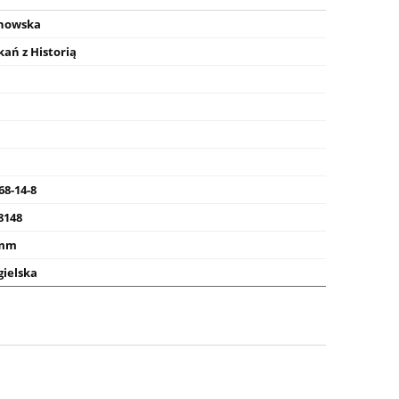
inowska
ań z Historią
68-14-8
8148
 mm
gielska