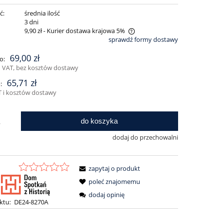
ć:
średnia ilość
:
3 dni
9,90 zł
- Kurier dostawa krajowa 5%
sprawdź formy dostawy
Cena nie zawiera ewentualnych kosztów
69,00 zł
o:
płatności
 VAT, bez kosztów dostawy
65,71 zł
:
 i kosztów dostawy
do koszyka
.
dodaj do przechowalni
zapytaj o produkt
poleć znajomemu
dodaj opinię
ktu:
DE24-8270A