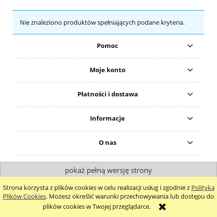
Nie znaleziono produktów spełniających podane kryteria.
Pomoc
Moje konto
Płatności i dostawa
Informacje
O nas
pokaż pełną wersję strony
Sklep internetowy Shoper.pl
Strona korzysta z plików cookies w celu realizacji usług i zgodnie z
Polityką
Plików Cookies
. Możesz określić warunki przechowywania lub dostępu do
plików cookies w Twojej przeglądarce.