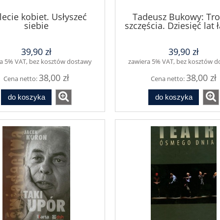
lecie kobiet. Usłyszeć
Tadeusz Bukowy: Tr
siebie
szczęścia. Dziesięć lat ł
zesłania 1945–195
39,90 zł
39,90 zł
a 5% VAT, bez kosztów dostawy
zawiera 5% VAT, bez kosztów 
38,00 zł
38,00 zł
Cena netto:
Cena netto:
do koszyka
do koszyka