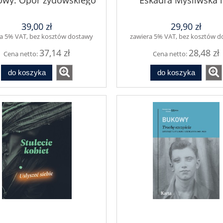
wy. Opór żydowskiego
Eskadra Myśliwska 
nia politycznego wobec
Tadeusza Kościusz
owietów 1939–1949
39,00 zł
29,90 zł
a 5% VAT, bez kosztów dostawy
zawiera 5% VAT, bez kosztów 
37,14 zł
28,48 zł
Cena netto:
Cena netto:
do koszyka
do koszyka