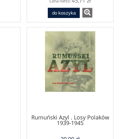
45,71 zł
Cena netto:
do koszyka
Rumuński Azyl . Losy Polaków
1939-1945