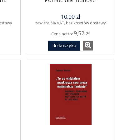
im.
Pomoc dla ludności
ki
Warszawy i okolic,
wypędzonej w czasie
10,00 zł
Powstania Warszawskiego i
po jego zakończeniu
dostawy
zawiera 5% VAT, bez kosztów dostawy
9,52 zł
Cena netto:
do koszyka