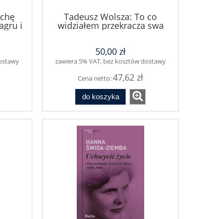
ochę
Tadeusz Wolsza: To co
agru i
widziałem przekracza swa
5
grozą najśmielsze fantazje.
Wojenne i powojenne losy
50,00 zł
Polaków wizytujących Katyń
w 1943 roku
dostawy
zawiera 5% VAT, bez kosztów dostawy
47,62 zł
Cena netto:
do koszyka