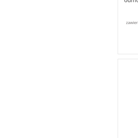
odmo
więź
S
zawier