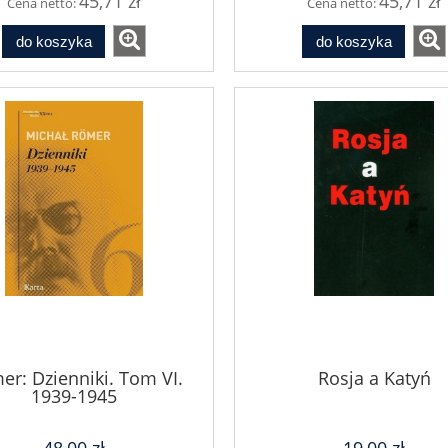
45,71 zł
45,71 zł
Cena netto:
Cena netto:
do koszyka
do koszyka
er: Dzienniki. Tom VI.
Rosja a Katyń
1939-1945