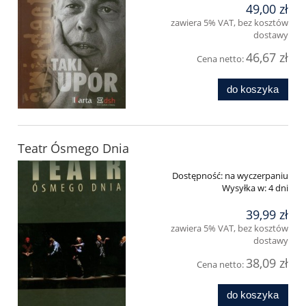
49,00 zł
zawiera 5% VAT, bez kosztów
dostawy
46,67 zł
Cena netto:
do koszyka
Teatr Ósmego Dnia
Dostępność:
na wyczerpaniu
Wysyłka w:
4 dni
39,99 zł
zawiera 5% VAT, bez kosztów
dostawy
38,09 zł
Cena netto:
do koszyka