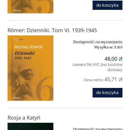
do koszyka
Römer: Dzienniki. Tom VI. 1939-1945
Dostępność:
na wyczerpaniu
Wysyłka w:
3 dni
48,00 zł
zawiera 5% VAT, bez kosztów
dostawy
45,71 zł
Cena netto:
do koszyka
Rosja a Katyń
Dostępność:
na wyczerpaniu