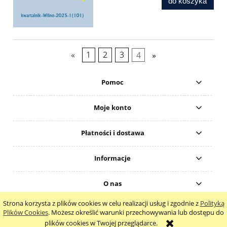
do koszyka
«
1
2
3
4
»
Pomoc
Moje konto
Płatności i dostawa
Informacje
O nas
Strona korzysta z plików cookies w celu realizacji usług i zgodnie z
Polityką
pokaż pełną wersję strony
Plików Cookies
. Możesz określić warunki przechowywania lub dostępu do
plików cookies w Twojej przeglądarce.