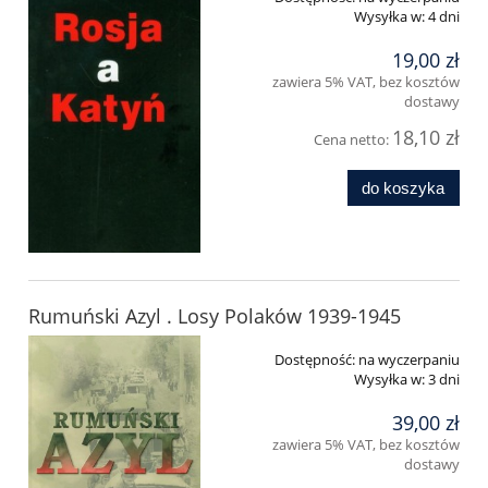
Wysyłka w:
4 dni
19,00 zł
zawiera 5% VAT, bez kosztów
dostawy
18,10 zł
Cena netto:
do koszyka
Rumuński Azyl . Losy Polaków 1939-1945
Dostępność:
na wyczerpaniu
Wysyłka w:
3 dni
39,00 zł
zawiera 5% VAT, bez kosztów
dostawy