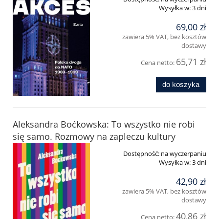
Wysyłka w:
3 dni
69,00 zł
zawiera 5% VAT, bez kosztów
dostawy
65,71 zł
Cena netto:
do koszyka
Aleksandra Boćkowska: To wszystko nie robi
się samo. Rozmowy na zapleczu kultury
Dostępność:
na wyczerpaniu
Wysyłka w:
3 dni
42,90 zł
zawiera 5% VAT, bez kosztów
dostawy
40,86 zł
Cena netto: