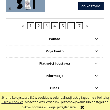
do koszyka
«
1
2
3
4
5
...
7
»
Pomoc
Moje konto
Płatności i dostawa
Informacje
O nas
Strona korzysta z plików cookies w celu realizacji usług i zgodnie z
Polityką
pokaż pełną wersję strony
Plików Cookies
. Możesz określić warunki przechowywania lub dostępu do
plików cookies w Twojej przeglądarce.
Sklep internetowy Shoper.pl