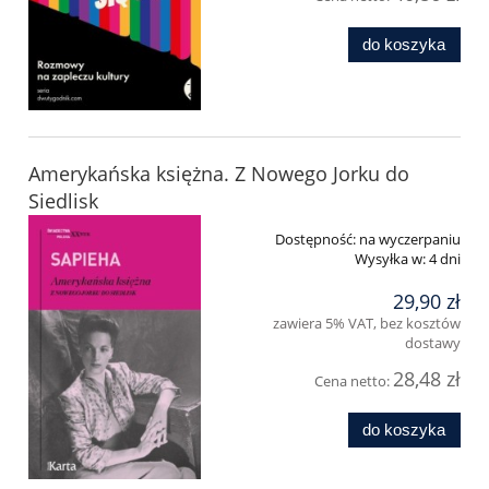
do koszyka
Amerykańska księżna. Z Nowego Jorku do
Siedlisk
Dostępność:
na wyczerpaniu
Wysyłka w:
4 dni
29,90 zł
zawiera 5% VAT, bez kosztów
dostawy
28,48 zł
Cena netto:
do koszyka